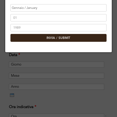
Email
*
Telefono
*
INVIA / SUBMIT
Data
*
Giorno
Mese
Anno
Ora indicativa
*
Ora
Minu
: