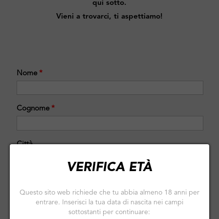
qui sotto.
Vieni a trovarci, ti aspettiamo!
Nome
*
Cognome
*
Città
VERIFICA ETÀ
Paese
Questo sito web richiede che tu abbia almeno 18 anni per
entrare. Inserisci la tua data di nascita nei campi
sottostanti per continuare:
N. di persone
*