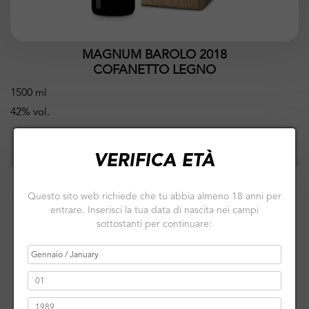
MAGNUM BAROLO 2018
COFANETTO LEGNO
1500 ml
42% vol.
VERIFICA ETÀ
Questo sito web richiede che tu abbia almeno 18 anni per
entrare. Inserisci la tua data di nascita nei campi
sottostanti per continuare: