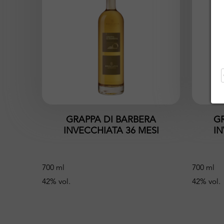
GRAPPA DI BARBERA
G
INVECCHIATA 36 MESI
IN
700 ml
700 ml
42% vol.
42% vol.