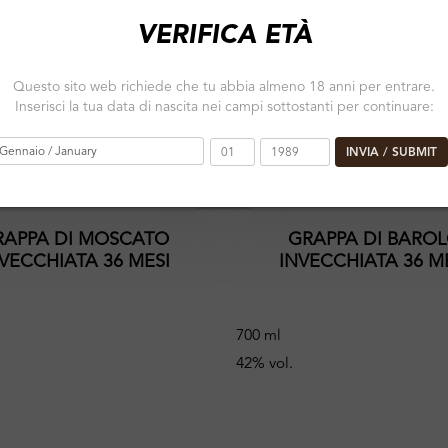
VERIFICA ETÀ
Questo sito web richiede che tu abbia almeno 18 anni per entrare.
Inserisci la tua data di nascita nei campi sottostanti per continuare:
INVIA / SUBMIT
RAPPA DI MOSCATO
GRAPPA DI BARO
VECCHIATA 36 MESI
INVECCHIATA 36 M
700 ml
42% vol.