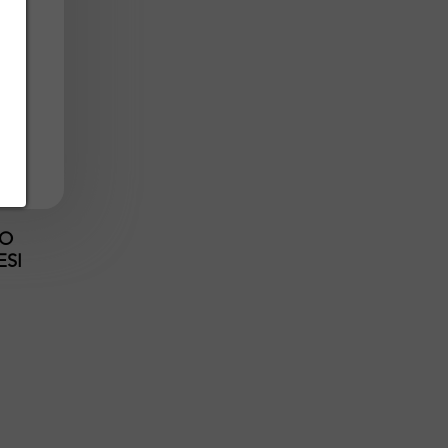
LO
ESI