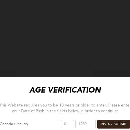
AGE VERIFICATION
This Website requires you to be 18 years or older to enter. Please ente
your Date of Birth in the fields below in order to continue:
OLERA
LE M
INVIA / SUBMIT