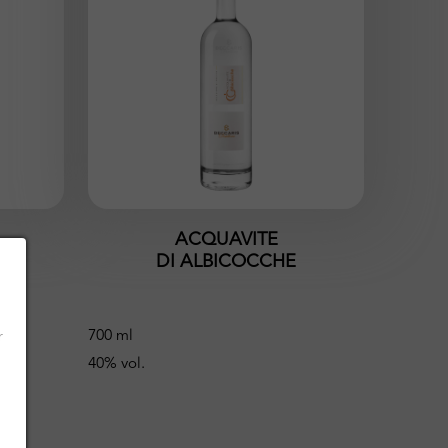
ACQUAVITE
DI ALBICOCCHE
700 ml
r
40% vol.