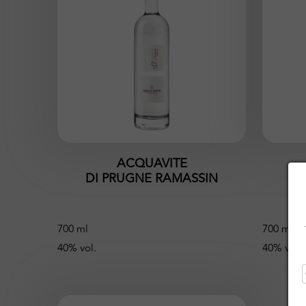
ACQUAVITE
DI PRUGNE RAMASSIN
DI
700 ml
700 ml
40% vol.
40% vol.