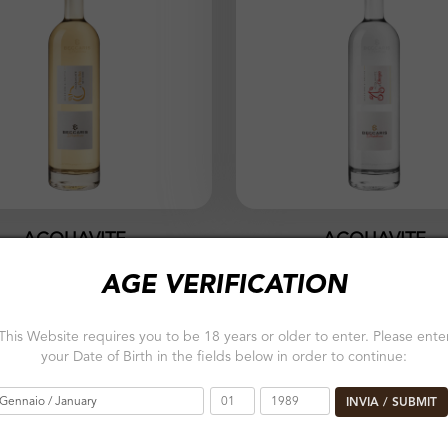
ACQUAVITE
ACQUAVITE
 PESCHE NETTARINE
DI CILIEGIE
AGE VERIFICATION
700 ml
This Website requires you to be 18 years or older to enter. Please ente
your Date of Birth in the fields below in order to continue:
40% vol.
INVIA / SUBMIT